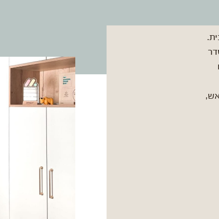
ת.
דר
ש,