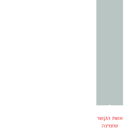
ארונות
דרכם,
ונהנת
מהתוצאה כל פעם מחדש!
שירי
עודד
מעצבת
פנים
אשת הקשר
שזמינה