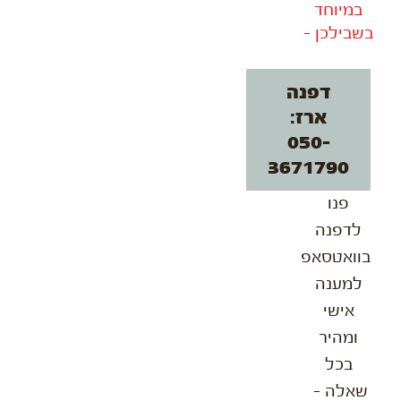
במיוחד
בשבילכן -
דפנה
ארז:
050-
3671790
פנו
לדפנה
בוואטסאפ
למענה
אישי
ומהיר
בכל
שאלה –