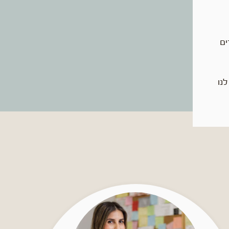
ים
נו