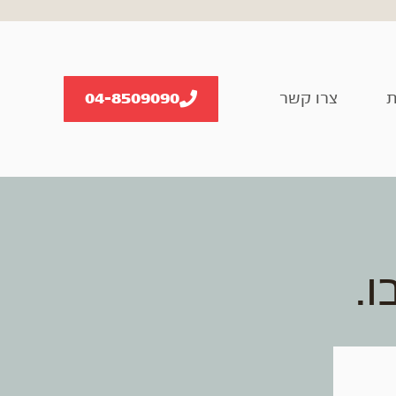
ת
צרו קשר
04-8509090
ו.