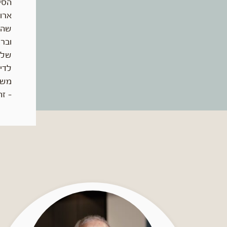
ארו
שהו
ובר
של ה
לדיי
משפ
– ז