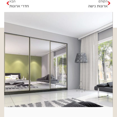
ו
ב
הקודם
הבא
ארונות נישה
חדרי ארונות
ד
א
ם