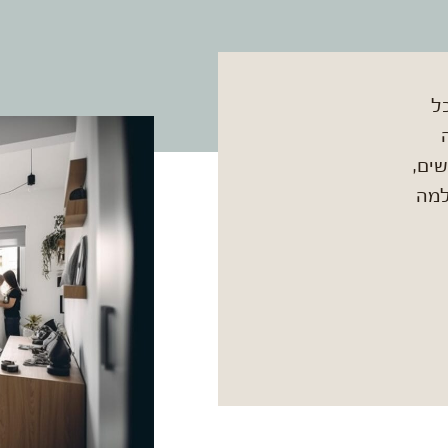
ל
שים,
למה