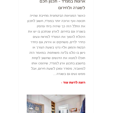
ארונות בממ"ד – תכנון חכם
לשגרה ולחירום
כאשר המציאות הביטחונית מחייבת שהייה
תכופה ואף ארוכה יותר בממ"ד, חשוב לתכנן
את החלל הזה כך שיהיה ביתי ומזמין
בשגרה וגם בחירום. לארון שנתכנן בו יש את
היכולת להפוך את הממ״ד למרווח ונעים
כחדר ילדים, משחקים או אירוח, וגם כחדר
הבטוח והמוגן אליו נרוץ בשעת הצורך או
נישן בו כולנו בלינה משותפת. במאמר הזה
תוכלו למצוא את הדגשים שחשוב לקחת
בחשבון בתכנון ארון לממ״ד, שיהפכו אותו
למאובזר, מסודר ומוכן לשעת חירום, אבל
ממש נעים גם בשגרה…
רוצה לדעת עוד ›