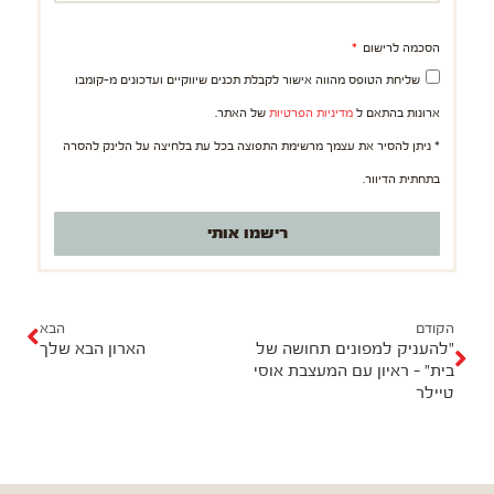
הסכמה לרישום
שליחת הטופס מהווה אישור לקבלת תכנים שיווקיים ועדכונים מ-קומבו
ארונות בהתאם ל
מדיניות הפרטיות
של האתר.
* ניתן להסיר את עצמך מרשימת התפוצה בכל עת בלחיצה על הלינק להסרה
בתחתית הדיוור.
רישמו אותי
ק
ה
ו
ב
הקודם
הבא
"להעניק למפונים תחושה של
הארון הבא שלך
ד
א
בית" – ראיון עם המעצבת אוסי
ם
טיילר