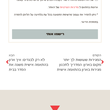
ארונות בהתאם ל
מדיניות הפרטיות
של האתר.
* ניתן להסיר את עצמך מרשימת התפוצה בכל עת בלחיצה על הלינק להסרה
בתחתית הדיוור.
רישמו אותי
ק
ה
ו
ב
הקודם
הבא
המגירות שעושות לך יותר
לא רק לבגדים: איך ארון
ד
א
מקום בארון: המדריך לתכנון
בהתאמה אישית משנה את
ם
מגירות בארון בהתאמה אישית
הסדר בבית